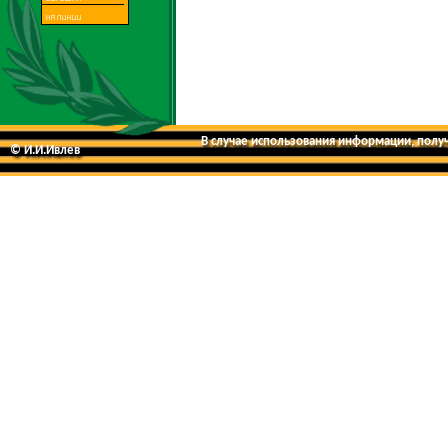
В случае использования информации, получе
© И.И.Ивлев