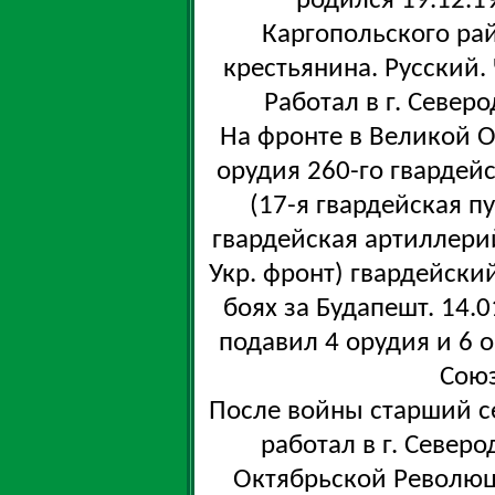
родился 19.12.1
Каргопольского ра
крестьянина. Русский. 
Работал в г. Северо
На фронте в Великой О
орудия 260-го гвардей
(17-я гвардейская п
гвардейская артиллери
Укр. фронт) гвардейски
боях за Будапешт. 14.0
подавил 4 орудия и 6 о
Союз
После войны старший с
работал в г. Север
Октябрьской Революц