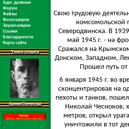
Адм. деление
Форум
Свою трудовую деятельно
Файлы
Фотогалерея
комсомольской п
Звукогалерея
Северодвинска. В 1939
Ссылки
Благодарности
май 1945 г. - на ф
Карта сайта
Сражался на Крымском
Узнать солдата
Донском, Западном, Ле
Прошел путь от
6 января 1945 г. во в
сконцентрировав на о
пехоты и танков, пошел
Армия Отечества
Николай Чесноков, 
метров, открыл ураг
уничтожили в тот де