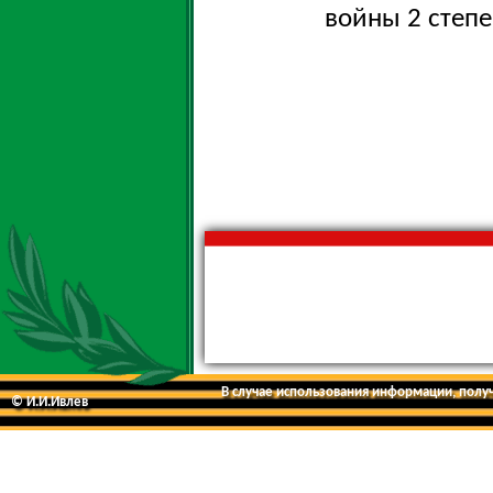
войны 2 степе
В случае использования информации, получе
© И.И.Ивлев