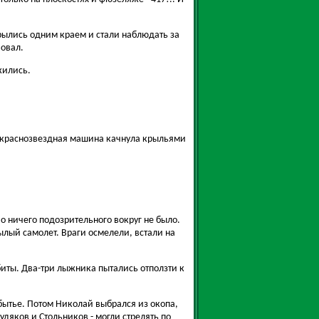
рылись одним краем и стали наблюдать за
вовал.
жились.
г, краснозвездная машина качнула крыльями
о ничего подозрительного вокруг не было.
ылый самолет. Враги осмелели, встали на
иты. Два-три лыжника пытались отползти к
абытье. Потом Николай выбрался из окопа,
удяков и Стольников - могли стрелять по