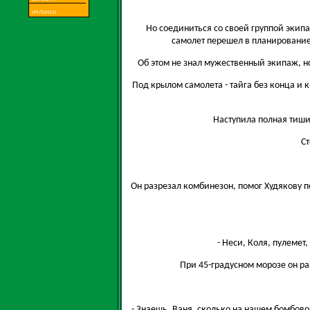
Но соединиться со своей группой экип
самолет перешел в планирование
Об этом не знал мужественный экипаж, 
Под крылом самолета - тайга без конца и 
Наступила полная тиши
Ст
Он разрезал комбинезон, помог Худякову п
- Неси, Коля, пулемет
При 45-градусном морозе он ра
- Знаешь, Ваня, сколько на нашем бомбовоз