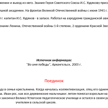
жении и выход из него. Звание Героя Советского Союза И.С. Худякову прис
душной академии. На фронтах Великой Отечественной войны с июня 1941 г.
4 г. капитан И.С. Xудяков - в запасе. Работал на аэродроме гражданской ав
нами Ленина, Отечественной войны 1-й степени, 2 орденами Красной Зв
Источник информации:
"Во имя победы", Архангельск, 2005 г.
Поединок
ду в семье крестьянина. Когда началась коллективизация, отец его одним
а. Иван рос, как все деревенские мальчишки: летом помогал взрослым на
 закончил Велико-Устюгское педагогическое училище и остался в своем р
учителем в сельской школе.