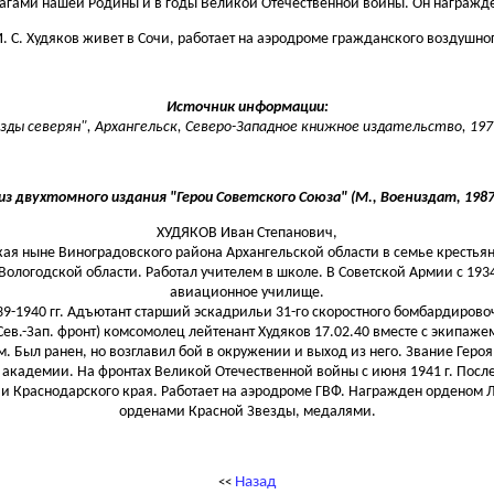
 врагами нашей Родины и в годы Великой Отечественной войны. Он награж
. С. Худяков живет в Сочи, работает на аэродроме гражданского воздушно
Источник информации:
ды северян", Архангельск, Северо-Западное книжное издательство, 1971 
з двухтомного издания "Герои Советского Союза" (М., Воениздат, 1987 г
ХУДЯКОВ Иван Степанович,
кая ныне Виноградовского района Архангельской области в семье крестья
Вологодской области. Работал учителем в школе. В Советской Армии с 1934
авиационное училище.
9-1940 гг. Адъютант старший эскадрильи 31-го скоростного бомбардировоч
ев.-Зап. фронт) комсомолец лейтенант Xудяков 17.02.40 вместе с экипаж
. Был ранен, но возглавил бой в окружении и выход из него. Звание Героя
 академии. На фронтах Великой Отечественной войны с июня 1941 г. После
Сочи Краснодарского края. Работает на аэродроме ГВФ. Награжден орденом 
орденами Красной Звезды, медалями.
Назад
<<