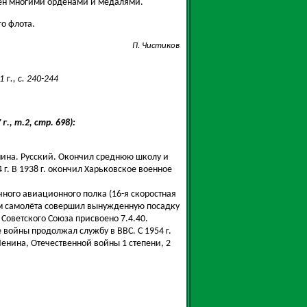
ден многими орденами и медалями.
го флота.
П. Чистиков
г., с. 240-244
., т.2, стр. 698):
нина. Русский. Окончил среднюю школу и
 г. В 1938 г. окончил Харьковское военное
ного авиационного полка (16-я скоростная
ем самолёта совершил вынужденную посадку
 Советского Союза присвоено 7.4.40.
 войны продолжал службу в ВВС. С 1954 г.
Ленина, Отечественной войны 1 степени, 2