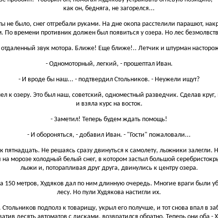
как он, бедняга, не загорелся...
ы не было, снег отгребали руками. На дне окопа расстелили парашют, нак
. По времени противник должен был появиться у озера. Но лес безмолвст
- отдаленный звук мотора. Ближе! Еще ближе!.. Летчик и штурман насторо
- Одномоторный, легкий, - прошептал Иван.
- И вроде бы наш... - подтвердил Стольников. - Неужели ищут?
ел к озеру. Это был наш, советский, одноместный разведчик. Сделав кру
и взяла курс на восток.
- Заметил! Теперь будем ждать помощь!
- И обороняться, - добавил Иван. - "Гости" пожаловали...
 пятнадцать. Не решаясь сразу двинуться к самолету, лыжники залегли. Н
я на морозе холодный белый снег, в котором застыл большой серебристокр
лыжи и, поторапливая друг друга, двинулись к центру озера.
а 150 метров, Худяков дал по ним длинную очередь. Многие враги были уб
лесу. Но пули Худякова настигли их.
. Стольников подполз к товарищу, укрыл его получше, и тот снова впал в з
атив десять автоматов с дисками, возвратился обратно. Теперь они оба - Х