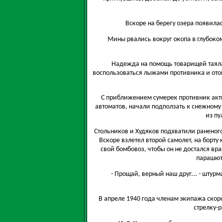
Вскоре на берегу озера появила
Мины рвались вокруг окопа в глубоко
Надежда на помощь товарищей таяла:
воспользоваться лыжами противника и отой
С приближением сумерек противник акти
автоматов, начали подползать к снежному 
из пу
Стольников и Худяков подхватили раненого
Вскоре взлетел второй самолет, на борту
свой бомбовоз, чтобы он не достался вр
парашютн
- Прощай, верный наш друг... - штур
В апреле 1940 года членам экипажа ско
стрелку-