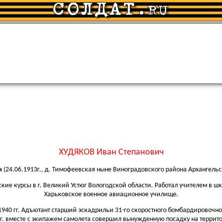
ХУДЯКОВ Иван Степанович
ч
(24.06.1913г., д. Тимофеевская ныне Виноградовского района Архангельско
е курсы в г. Великий Устюг Вологодской области. Работал учителем в школ
Харьковское военное авиационное училище.
 1940 гг. Адъютант старший эскадрильи 31-го скоростного бомбардировочн
0 г. вместе с экипажем самолета совершил вынужденную посадку на террит