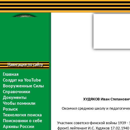
Навигация по сайту
Главная
Солдат на YouTube
Вооруженные Силы
Справочники
Документы
ХУДЯКОВ Иван Степанови
Чтобы помнили
Окончил среднюю школу и педагогически
Розыск
Технология поиска
Поисковики о себе
Участник советско-финской войны 1939 -
Архивы России
фронт) лейтенант И.С. Xудяков 17.02.194