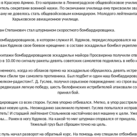
н в Красную Армию. Его направили в Ленинградское общевойсковое учили
итель секретами военной науки. По окончании училища ему присвоили зв
вану не довелось стать общевойсковым командиром. Молодого лейтенанта
Харьковское авиационное училище.
ван Степанович стал штурманом скоростного бомбардировщика.
бомбардировщиков, в котором служил И. Худяков, передислоцировался на
ван Худяков свое боевое крещение: в составе эскадрильи бомбил укрепл
а экипажи бомбардировщиков эскадрильи майора Просвирина получили отв
 в 10.00 по сигналу ракеты девять советских самолетов поднялись в небо 
немного, когда из облаков прямо на эскадрилью обрушилось девять истр
елки сбили три самолета противника. Был подбит и один наш бомбардировщ
трелком-радистом Г. Д. Гуслев, получил серьезное повреждение: из строя
. Предвкушая легкую победу, шесть белофинских истребителей атаковали с
принял бой.
овщик со всех сторон. Гуслев упорно отбивался. Метко, в упор расстрел
ал новую цель. Неожиданно заклинило пулемет. Гуслев попытался исправ
ететь! И старший лейтенант Стольников настойчиво вел машину к цели. У
.. Ранен в ногу Худяков. На какой-то миг штурман оторвался от прицела, 
Тяжелый груз был сброшен точно на цель.
пуль начал разворот на обратный курс. На помощь ему спешили отбомби