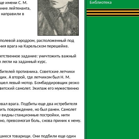
Библиотека
ще имени С. М.
ание лейтенанта,
 направили в
 полевой аэродром, расположенный под
ения врага на Карельском перешейке.
етственное задание: уничтожить важный
и легли на заданный курс.
ебителей противника. Советские летчики
ик. А второй, где летчиком был Н. М.
 вышел левый мотор. Бомбардировщик резко
оветский самолет. Экипаж его мужественно
ивал врага. Подбиты еще два истребителя
ить повреждение, но был ранен. Самолет
же видны станционные постройки, нити
но, превозмогая боль, снова приник к нему.
вшиеся товарищи. Они подбили еще один