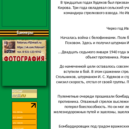
В тридцатых годах Худяков был призва
Кирова. Три года овладевал сельский уч
командира стрелкового взвода. Но И
Через год И
Баннеры
Началась война с белофиннами. Полк 
Псковом. Здесь и получил штурман И
...Двадцать седьмого января 1940 год
объект противника. Ровно
До намеченной цели оставалось совсем 
вступили в бой. В этом сражении стр
Стольников, штурманом И. С. Худяков и с
снизил скорость, отстал от своей группы
Пулеметные очереди прошивали бомбардир
противника. Отважный стрелок выслежив
потерял боеспособность. Но он мог л
железнодорожных путей и эшелоны, эшелоны.
Бомбардировщик под градом вражеских 