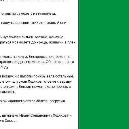
 огонь по самолету из миномета.
 нащупывал советских летчиков. А они
скнут приземлиться. Можно, конечно,
раться у самолета до конца, живыми в плен
ились на лед и, беспрерывно стреляя из
 краснозвездных самолета. Обстреляв врага
 льду.
в воздух и с высоты прикрывала остальные.
злетом: штурман Худяков готовил к взрыву
 стенкам... Бензин моментально проник в
 самолет.
до ожидавшего его самолета, погрузил
 штурману Ивану Степановичу Худякову и
го Союза.