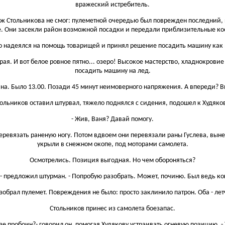
вражеский истребитель.
аж Стольникова не смог: пулеметной очередью был поврежден последний, 
. Они засекли район возможной посадки и передали приблизительные ко
но надеялся на помощь товарищей и принял решение посадить машину как
края. И вот белое ровное пятно... озеро! Высокое мастерство, хладнокрови
посадить машину на лед.
на. Было 13.00. Позади 45 минут неимоверного напряжения. А впереди? Вп
ольников оставил штурвал, тяжело поднялся с сидения, подошел к Худяко
- Жив, Ваня? Давай помогу.
еревязать раненую ногу. Потом вдвоем они перевязали раны Гуслева, вынес
укрыли в снежном окопе, под моторами самолета.
Осмотрелись. Позиция выгодная. Но чем обороняться?
, - предложил штурман. - Попробую разобрать. Может, починю. Был ведь ко
зобрал пулемет. Повреждения не было: просто заклинило патрон. Оба - лет
Стольников принес из самолета боезапас.
е пробоин?- говорил он, помогая Худякову устраивать огневую позицию, - 