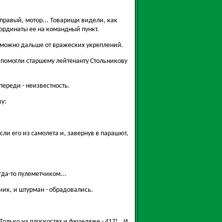
правый, мотор... Товарищи видели, как
ординаты ее на командный пункт.
 можно дальше от вражеских укреплений.
е помогли старшему лейтенанту Стольникову
ереди - неизвестность.
ву:
ли его из самолета и, завернув в парашют,
гда-то пулеметчиком...
чик, и штурман - обрадовались.
Только на плоскостях и фюзеляже - 417!.. И