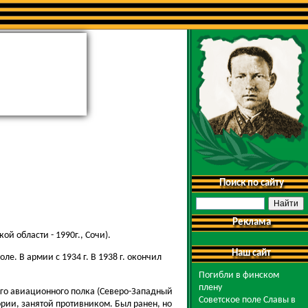
Поиск по сайту
Реклама
й области - 1990г., Сочи).
Наш сайт
е. В армии с 1934 г. В 1938 г. окончил
Погибли в финском
плену
ого авиационного полка (Северо-Западный
Советское поле Славы в
ории, занятой противником. Был ранен, но