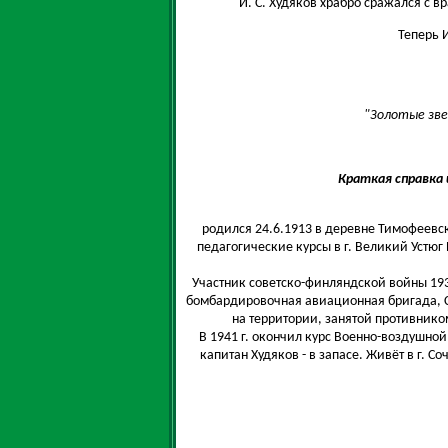
И. С. Худяков храбро сражался с
Теперь И
"Золотые звез
Краткая справка и
родился 24.6.1913 в деревне Тимофеевс
педагогические курсы в г. Великий Устюг 
Участник советско-финляндской войны 193
бомбардировочная авиационная бригада, С
на территории, занятой противником
В 1941 г. окончил курс Военно-воздушной
капитан Xудяков - в запасе. Живёт в г. 