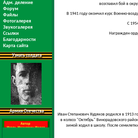
Адм. деление
возглавил бой в окру
Форум
В 1941 году окончил курс Военно-воз
Файлы
Фотогалерея
С 195
Звукогалерея
Награжден орде
Ссылки
Благодарности
Карта сайта
Узнать солдата
Армия Отечества
Иван Степанович Худяков родился в 1913 го
в колхоз "Октябрь" Винорадовского район
зимой ходил в школу. После семилетки