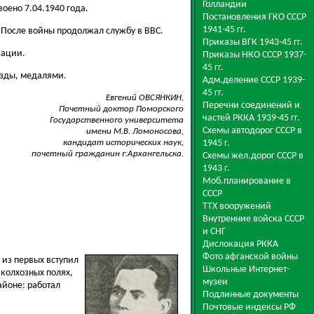
Голландии
воено 7.04.1940 года.
Постановления ГКО СССР
1941-45 гг.
 После войны продолжал службу в ВВС.
Приказы ВГК 1943-45 гг.
иации.
Приказы НКО СССР 1937-
45 гг.
езды, медалями.
Адм.деление СССР 1939-
45 гг.
Евгений ОВСЯНКИН,
Перечни соединений и
Почетный доктор Поморского
частей РККА 1939-45 гг.
Государственного университета
Схемы автодорог СССР в
имени М.В. Ломоносова,
кандидат исторических наук,
1945 г.
почетный гражданин г.Архангельска.
Схемы жел.дорог СССР в
1943 г.
Моб.планирование в
СССР
ТТХ вооружений
Внутренние войска СССР
и СНГ
Дислокация РККА
Фото афганской войны
 из первых вступил
Школьные Интернет-
 колхозных полях,
музеи
айоне: работал
Подлинные документы
Почтовые индексы РФ