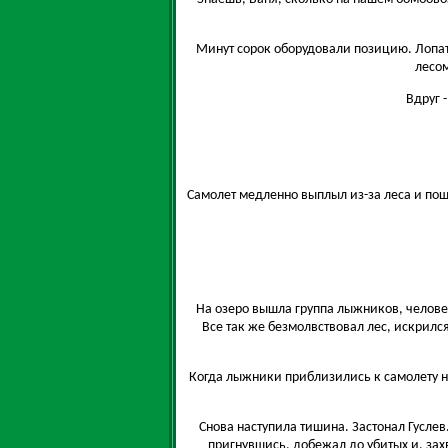
Минут сорок оборудовали позицию. Лопат
лесом
Вдруг 
Самолет медленно выплыл из-за леса и пош
На озеро вышла группа лыжников, человек
Все так же безмолвствовал лес, искрилс
Когда лыжники приблизились к самолету н
Снова наступила тишина. Застонал Гуслев
пригнувшись, добежал до убитых и, захв