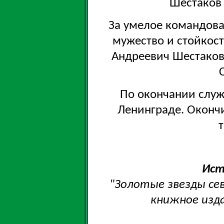
Шестаков 
За умелое командова
мужество и стойкос
Андреевич Шестаков 
По окончании служ
Ленинграде. Окончи
т
Ист
"Золотые звезды сев
книжное изда