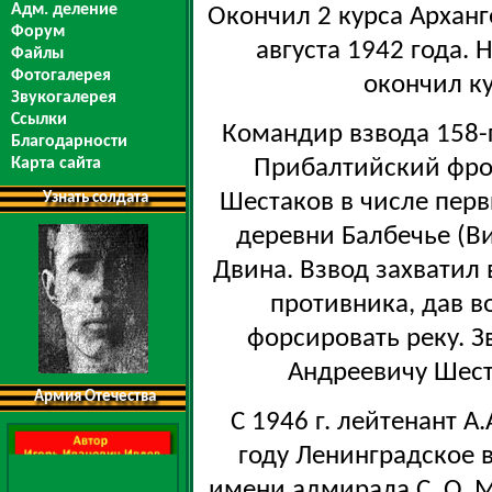
Адм. деление
Окончил 2 курса Арханг
Форум
августа 1942 года. 
Файлы
Фотогалерея
окончил к
Звукогалерея
Ссылки
Командир взвода 158-г
Благодарности
Прибалтийский фрон
Карта сайта
Шестаков в числе перв
Узнать солдата
деревни Балбечье (Ви
Двина. Взвод захватил
противника, дав 
форсировать реку. З
Андреевичу Шест
Армия Отечества
С 1946 г. лейтенант А
году Ленинградское
имени адмирала С. О. М