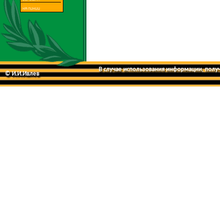
В случае использования информации, получе
© И.И.Ивлев