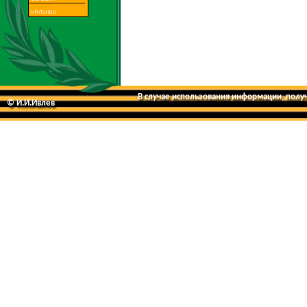
В случае использования информации, получе
© И.И.Ивлев