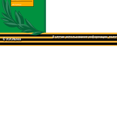
В случае использования информации, получе
© И.И.Ивлев