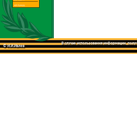
В случае использования информации, получе
© И.И.Ивлев