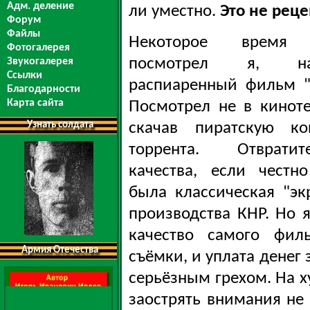
Адм. деление
ли уместно.
Это не реце
Форум
Файлы
Некоторое время 
Фотогалерея
посмотрел я, нак
Звукогалерея
Ссылки
распиаренный фильм "
Благодарности
Карта сайта
Посмотрел не в киноте
скачав пиратскую к
Узнать солдата
торрента. Отвратите
качества, если честн
была классическая "эк
производства КНР. Но я
качество самого филь
Армия Отечества
съёмки, и уплата денег
серьёзным грехом. На х
заострять внимания не 