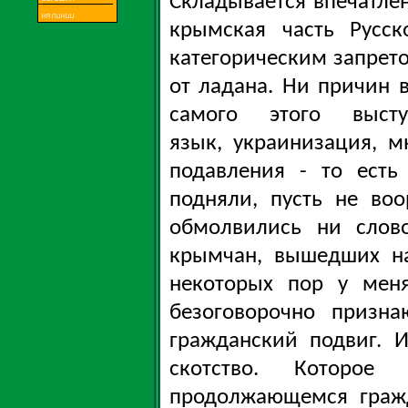
Складывается впечатлен
крымская часть Русс
категорическим запрето
от ладана. Ни причин 
самого этого выст
язык, украинизация, м
подавления - то есть
подняли, пусть не во
обмолвились ни слов
крымчан, вышедших на
некоторых пор у мен
безоговорочно призн
гражданский подвиг. И
скотство. Которо
продолжающемся гражд