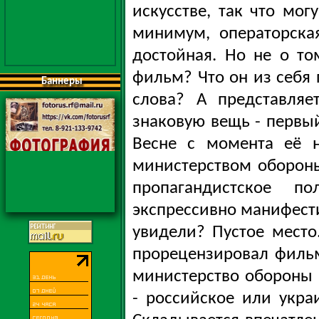
искусстве, так что могу
минимум, операторска
достойная. Но не о то
фильм? Что он из себя 
Баннеры
слова? А представляе
знаковую вещь - первы
Весне с момента её 
министерством оборон
пропагандистское п
экспрессивно манифести
увидели? Пустое место.
прорецензировал филь
министерство обороны 
- российское или укра