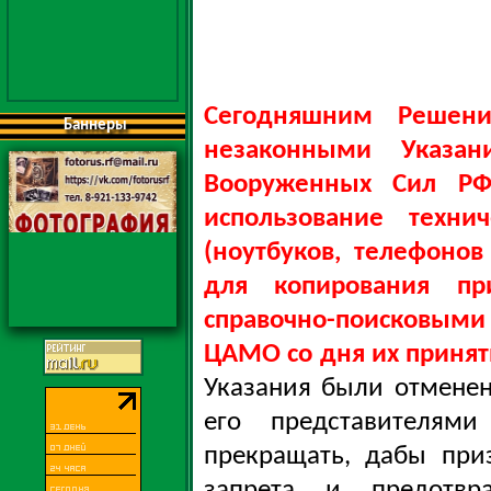
Сегодняшним Решен
Баннеры
незаконными Указан
Вооруженных Сил РФ
использование техни
(ноутбуков, телефонов
для копирования пр
справочно-поисковыми
ЦАМО со дня их принят
Указания были отменен
его представителя
прекращать, дабы при
запрета и предотвр