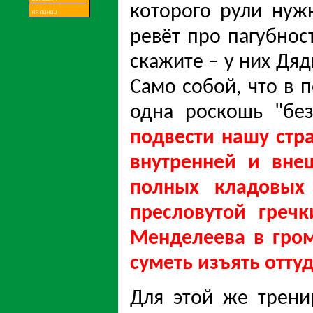
которого рули нуж
ревёт про пагубнос
скажите – у них Дяд
Само собой, что в 
одна роскошь "бе
подвести нашу стр
внутренней и вне
полных кладовых 
пресловутой греч
Менделеева в гром
суметь изъять оттуд
Для этой же трени