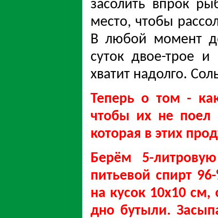
засолить впрок ры
место, чтобы рассо
В любой момент до
суток двое-трое и
хватит надолго. Со
Теперь о том - ка
чтобы их не поел
которая в этих прод
Берём 5-литровую
питьевой спирт 96
на кусок 10х10 см,
дно бутыли. Засып