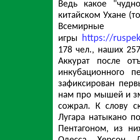
Ведь какое "чудно
китайском Ухане (т
Всеми
https://ruspe
игры
178 чел.,
наших 257
Аккурат после от
инкубационного п
зафиксирован перв
нам про мышей и зм
сожрал. К слову с
Лугара натыкано п
Пентагоном, из ни