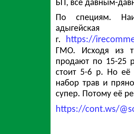
БП, всё давным-дав
По специям. Наи
адыгейс
https://irecomme
г.
ГМО. Исходя из т
продают по 15-25 р
стоит 5-6 р. Но её
набор трав и пряно
супер. Потому её р
https://cont.ws/@s
/