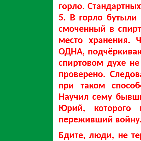
горло. Стандартных 
5. В горло бутыли
смоченный в спир
место хранения. 
ОДНА, подчёркива
спиртовом духе не
проверено. Следов
при таком способ
Научил сему бывши
Юрий, которого 
переживший войну
Бдите, люди, не те