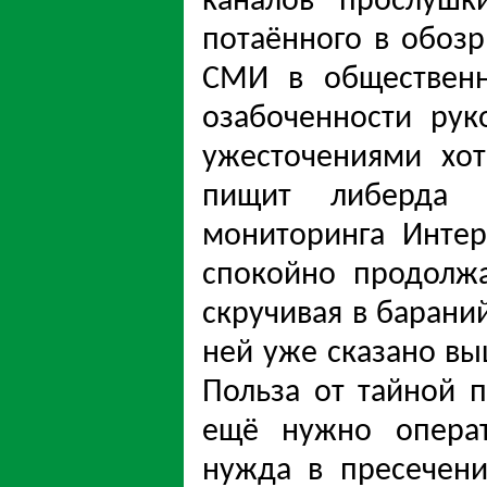
каналов прослушк
потаённого в обозр
СМИ в общественн
озабоченности рук
ужесточениями хот
пищит либерда 
мониторинга Инте
спокойно продолжа
скручивая в бараний
ней уже сказано вы
Польза от тайной 
ещё нужно операт
нужда в пресечен