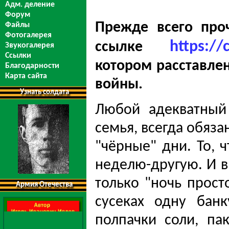
Адм. деление
Форум
Прежде всего про
Файлы
Фотогалерея
https:/
ссылке
Звукогалерея
Ссылки
котором расставлен
Благодарности
Карта сайта
войны.
Узнать солдата
Любой адекватный 
семья, всегда обяза
"чёрные" дни. То, 
неделю-другую. И в
только "ночь прост
Армия Отечества
сусеках одну бан
полпачки соли, па