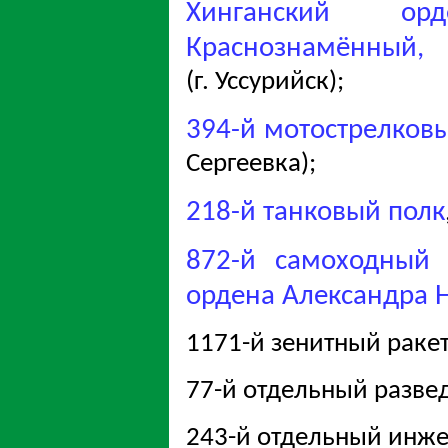
Хинганский ор
Краснознамённый,
(г. Уссурийск);
394-й мотострелков
Сергеевка);
218-й танковый полк
872-й самоходный 
ордена Александра Н
1171-й зенитный ракетн
77-й отдельный разве
243-й отдельный инже