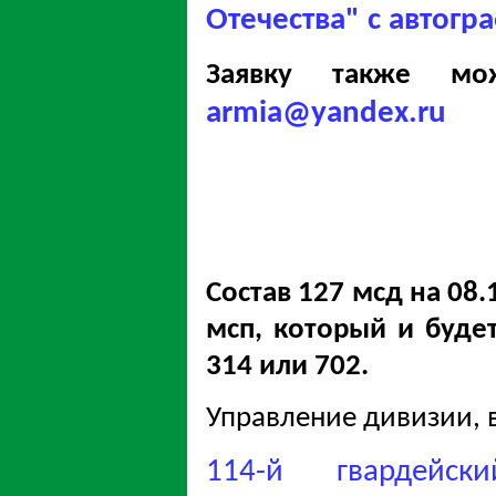
Отечества" с автогр
Заявку также м
armia@yandex.ru
Состав 127 мсд на 08.
мсп, который и буде
314 или 702.
Управление дивизии, в/
114-й гвардейск