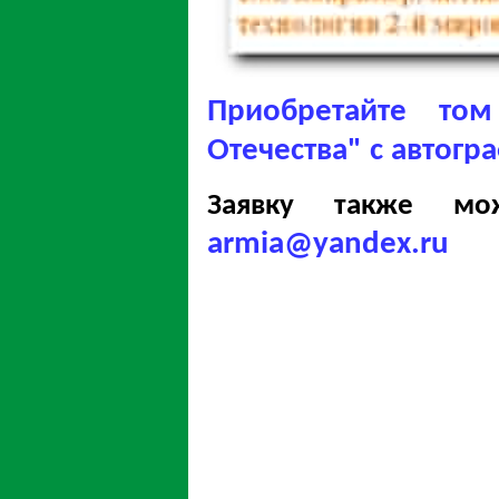
Приобретайте то
Отечества" с автогр
Заявку также м
armia@yandex.ru