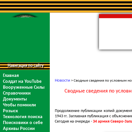
Навигация по сайту
Главная
Новости
> Сводные сведения по условным ном
Солдат на YouTube
Вооруженные Силы
Сводные сведения по условны
Справочники
Документы
Чтобы помнили
Продолжение публикации копий документо
Розыск
1943 гг. Заглавная публикация с объяснени
Технология поиска
Сегодня на очереди -
34 армия
Северо-Зап
Поисковики о себе
Архивы России