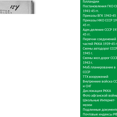
Голландии
Постановления ГКО С
1941-45 гг.
Приказы ВГК 1943-45 г
Приказы НКО СССР 19
45 гг.
Адм.деление СССР 19
45 гг.
Перечни соединений
частей РККА 1939-45 г
Схемы автодорог СССР
1945 г.
Схемы жел.дорог СССР
1943 г.
Моб.планирование в
СССР
ТТХ вооружений
Внутренние войска С
и СНГ
Дислокация РККА
Фото афганской войн
Школьные Интернет-
музеи
Подлинные документ
Почтовые индексы Р