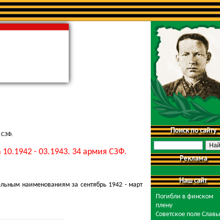
Поиск по сайту
 СЗФ.
0.1942 - 03.1943. 34 армия СЗФ.
Реклама
Наш сайт
льным наименованиям за сентябрь 1942 - март
Погибли в финском
плену
Советское поле Славы