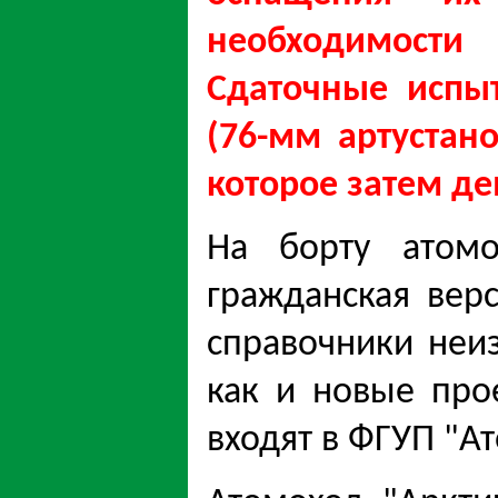
необходимости
Сдаточные испы
(76-мм артустан
которое затем д
На борту атомо
гражданская вер
справочники неи
как и новые про
входят в ФГУП "А