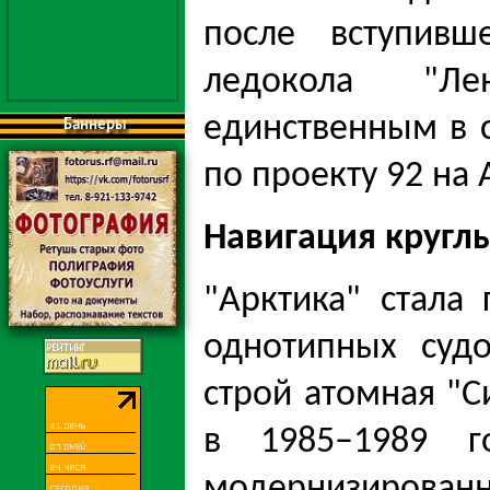
после вступив
ледокола "Л
единственным в 
Баннеры
по проекту 92 на
Навигация кругл
"Арктика" стала
однотипных судо
строй атомная "С
в 1985–1989 г
модернизирова