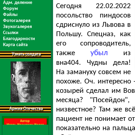
Адм. деление
Сегодня 22.02.2022
Форум
посольство пиндосов
Файлы
Фотогалерея
сдриснуло из Львова в
Звукогалерея
Польшу. Спецназ, как
Ссылки
Благодарности
его сопроводитель,
Карта сайта
убыл
также
из
Узнать солдата
вна404. Чудны дела!
На замануху совсем не
похоже. Оч. интересно
козырей сделал им Вова
месяца? "Посейдон"
низвестное? Там же всё
Армия Отечества
пациент не понимает от
показательно на пальца