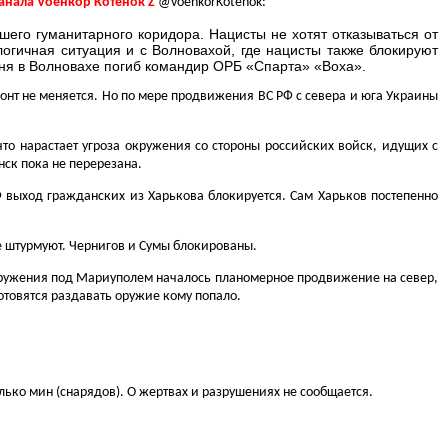
канала Vоенкор Котенок Z
@voenkorKotenok:
вшего гуманитарного коридора. Нацисты не хотят отказываться от
огичная ситуация и с Волновахой, где нацисты также блокируют
дня в Волновахе погиб командир ОРБ «Спарта» «Воха».
онт не меняется. Но по мере продвижения ВС РФ с севера и юга Украины
то нарастает угроза окружения со стороны российских войск, идущих с
ск пока не перерезана.
РФ выход гражданских из Харькова блокируется. Сам Харьков постепенно
не штурмуют. Чернигов и Сумы блокированы.
окружения под Мариуполем началось планомерное продвижение на север,
отовятся раздавать оружие кому попало.
ько мин (снарядов). О жертвах и разрушениях не сообщается.