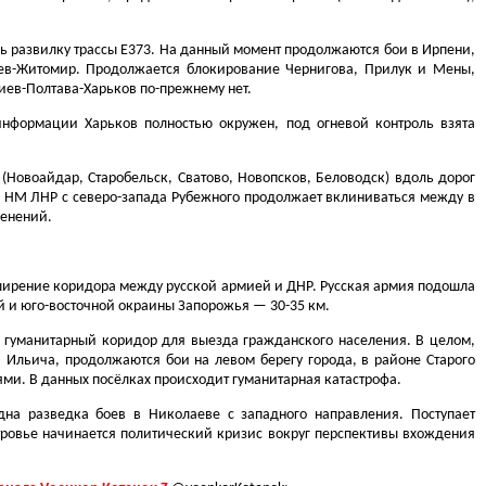
ль развилку трассы Е373. На данный момент продолжаются бои в Ирпени,
иев-​Житомир. Продолжается блокирование Чернигова, Прилук и Мены,
в-​Полтава-Харьков по-​прежнему нет.
нформации Харьков полностью окружен, под огневой контроль взята
(Новоайдар, Старобельск, Сватово, Новопсков, Беловодск) вдоль дорог
, НМ ЛНР с северо-​запада Рубежного продолжает вклиниваться между в
менений.
сширение коридора между русской армией и ДНР. Русская армия подошла
й и юго-​восточной окраины Запорожья — 30-35 км.
 гуманитарный коридор для выезда гражданского населения. В целом,
 Ильича, продолжаются бои на левом берегу города, в районе Старого
ми. В данных посёлках происходит гуманитарная катастрофа.
на разведка боев в Николаеве с западного направления. Поступает
овье начинается политический кризис вокруг перспективы вхождения