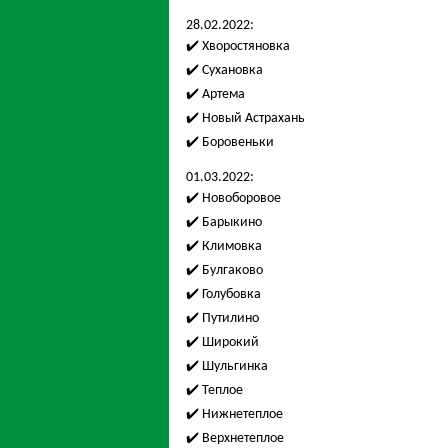
28.02.2022:
✔️ Хворостяновка
✔️ Сухановка
✔️ Артема
✔️ Новый Астрахань
✔️ Боровеньки
01.03.2022:
✔️ Новоборовое
✔️ Барыкино
✔️ Климовка
✔️ Булгаково
✔️ Голубовка
✔️ Путилино
✔️ Широкий
✔️ Шульгинка
✔️ Теплое
✔️ Нижнетеплое
✔️ Верхнетеплое