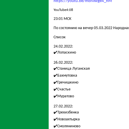
https://youtu.be/mbNiwge4_hM
YouTube
4:08
23:01 МСК
По состоянию на вечер 05.03.2022 Народн
Список
24.02.2022:
✔️Лопаскино
26.02.2022:
✔️Станица Луганская
✔️Бахмутовка
✔️Гречишкино
✔️Счастье
✔️Муратово
27.02.2022:
✔️Трехизбенка
✔️Новоахтырка
✔️Смоляниново