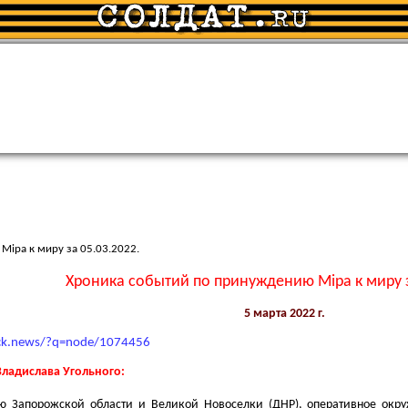
iра к миру за 05.03.2022.
Хроника событий по принуждению Мiра к миру з
5 марта 2022 г.
hock.news/?q=node/1074456
 Владислава Угольного:
лю Запорожской области и Великой Новоселки (ДНР), оперативное окр