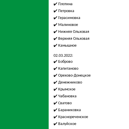
✔️ Плотина
✔️ Петровка
✔️ Герасимовка
✔️ Малиновое
✔️ Нижняя Ольховая
✔️ Верхняя Ольховая
✔️ Камышное
02.03.2022:
✔️ Боброво
✔️ Капитаново
✔️ Орехово-Донецкое
✔️ Денежниково
✔️ Крымское
✔️ Чабановка
✔️ Сватово
✔️ Бараниковка
✔️ Краснореченское
✔️ Валуйское