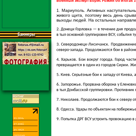
Военный эксперт Борис Рожин об итогах 1
1. Мариуполь. Активных наступательны
живого щита, поэтому весь день срыв
выходы людей. На остальных направле
2. Донецк-Горловка — в течение дня продо
в тыл основной группировке ВСУ, события ту
Баннеры
3. Северодонецк-Лисичанск. Продвижение 
северо-запада. Продолжаются бои в районе
4. Харьков. Бои вокруг города. Город час
превращается в один из городов Сирии. Жи
5. Киев. Серьёзные бои к западу от Киева
6. Запорожье. Прорвана оборона у Еленов
в тыл Донбасской группировки. Противник 
7. Николаев. Продолжаются бои к северу от 
8. Одесса. Удары по объектам на побережье
9. Попытка ДРГ ВСУ устроить провокацию в