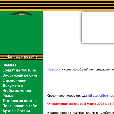
Навигация по сайту
Главная
Новости
> Хроника событий по принуждению М
Солдат на YouTube
Вооруженные Силы
Справочники
Документы
Чтобы помнили
Сводки военкоров отсюда
https://afters
Розыск
Технология поиска
Оперативная сводка за 5 марта 2022 г. от
Поисковики о себе
Архивы России
Кратко: подход русских войск к Гуляйпо