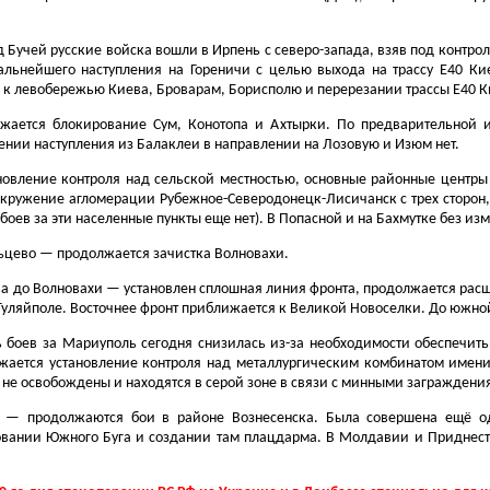
 Бучей русские войска вошли в Ирпень с северо-​запада, взяв под контро
альнейшего наступления на Гореничи с целью выхода на трассу Е40 К
 левобережью Киева, Броварам, Борисполю и перерезании трассы Е40 Кие
ается блокирование Сум, Конотопа и Ахтырки. По предварительной и
нии наступления из Балаклеи в направлении на Лозовую и Изюм нет.
овление контроля над сельской местностью, основные районные центры 
окружение агломерации Рубежное-​Северодонецк-Лисичанск с трех сторон
оев за эти населенные пункты еще нет). В Попасной и на Бахмутке без из
льцево — продолжается зачистка Волновахи.
ва до Волновахи — установлен сплошная линия фронта, продолжается ра
Гуляйполе. Восточнее фронт приближается к Великой Новоселки. До южно
 боев за Мариуполь сегодня снизилась из-за необходимости обеспечить
жается установление контроля над металлургическим комбинатом имени
не освобождены и находятся в серой зоне в связи с минными заграждения
е — продолжаются бои в районе Вознесенска. Была совершена ещё од
ании Южного Буга и создании там плацдарма. В Молдавии и Приднестр