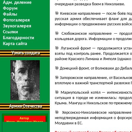
Адм. деление
очередная разведка боем в Николаеве.
Форум
🎯 Киевское направление — после боёв под
Файлы
русская армия обеспечивает фланг для д
Фотогалерея
информации о продвижении русских войск к
Звукогалерея
Ссылки
🎯 Слобожанское направление — продолж
Благодарности
кольцевая дорога. Информации о продолже
Карта сайта
🎯 Луганский фронт — продолжается устан
Узнать солдата
взяты под контроль ранее. Продолжается 
районе Красного Лимана и Ямполя (однако б
🎯 Донецкий фронт, от Волновахи до Деба
🎯 Запорожское направление, от Василько
вплотную к важной транспортной развязке 
🎯 Мариупольский котёл — интенсивность
ситуация в городе не изменилась: продол
Крыма. Мангуш и Никольское по-​прежнему 
Армия Отечества
🎯 Херсонско-​Николаевское направлени
неподтвержденная информация о форсиров
Молдавии в ЕС.