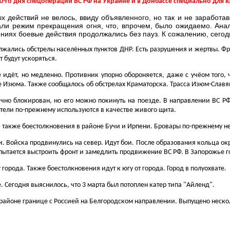
0-го дня спецоперации ВС РФ на Украине и в Донбассе специально для 
х действий не велось, ввиду объявленного, но так и не заработа
али режим прекращения огня, что, впрочем, было ожидаемо. Анал
ниях боевые действия продолжались без пауз. К сожалению, сего
лжались обстрелы населённых пунктов ДНР. Есть разрушения и жертвы. Фр
т будут ускоряться.
идёт, но медленно. Противник упорно обороняется, даже с учёом того, ч
 Изюма. Также сообщалось об обстрелах Краматорска. Трасса Изюм-Славян
тично блокирован, но его можно покинуть на поезде. В направлении ВС 
тели по-прежнему используются в качестве живого щита.
, а также боестолкновения в районе Бучи и Ирпени. Бровары по-прежнему 
ки. Войска продвинулись на север. Идут бои. После образования кольца 
пытается выстроить фронт и замедлить продвижение ВС РФ. В Запорожье г
города. Также боестолкновения идут к югу от города. Город в полуохвате.
. Сегодня выяснилось, что 3 марта был потоплен катер типа "Айленд".
 районе границе с Россией на Белгородском направлении. Выпущено нескол