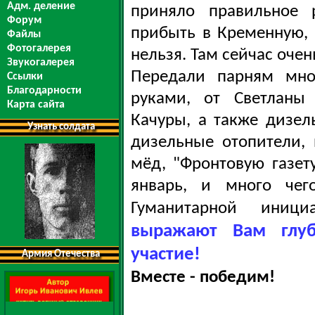
Адм. деление
приняло правильное 
Форум
прибыть в Кременную, 
Файлы
Фотогалерея
нельзя. Там сейчас очен
Звукогалерея
Передали парням мно
Ссылки
Благодарности
руками, от Светланы
Карта сайта
Качуры, а также
дизель
Узнать солдата
дизельные отопители, 
мёд, "Фронтовую газет
январь, и много чег
Гуманитарной иниц
выражают Вам глуб
участие!
Армия Отечества
Вместе - победим!