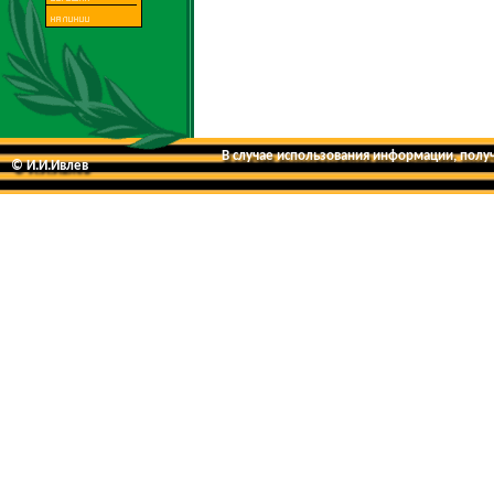
В случае использования информации, получе
© И.И.Ивлев