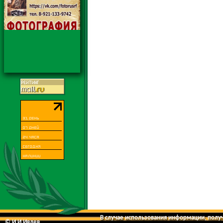
В случае использования информации, получе
© И.И.Ивлев