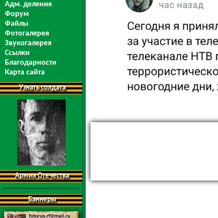
Адм. деление
Форум
Файлы
Фотогалерея
Звукогалерея
Ссылки
Благодарности
Карта сайта
Узнать солдата
Армия Отечества
Баннеры