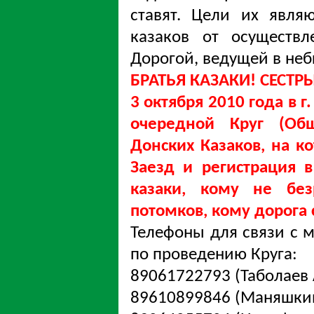
ставят. Цели их явля
казаков от осуществ
Дорогой, ведущей в неб
БРАТЬЯ КАЗАКИ! СЕСТР
3 октября 2010 года в г
очередной Круг (Общ
Донских Казаков, на к
Заезд и регистрация в
казаки, кому не бе
потомков, кому дорога 
Телефоны для связи с 
по проведению Круга:
89061722793 (Таболаев А
89610899846 (Маняшкин