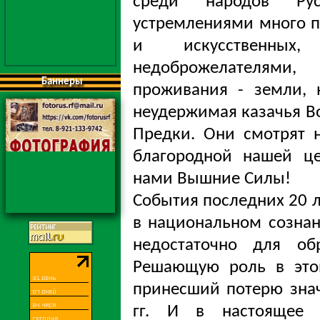
среди народов Ру
устремлениями много п
и искусственных
недоброжелателями
Баннеры
проживания - земли, 
неудержимая казачья Во
Предки. Они смотрят 
благородной нашей ц
нами Вышние Силы!
События последних 20 
в национальном сознан
недостаточно для обр
Решающую роль в это
принесший потерю знач
гг. И в настоящее 