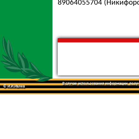
89064055704 (Никифоров
В случае использования информации, получе
© И.И.Ивлев