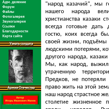
Адм. деление
"народ казачий", мы 
Форум
нашего народа вели
Файлы
Фотогалерея
христианства казаки с
Звукогалерея
всегда готовые дать
Ссылки
Благодарности
гостю, коих всегда б
Карта сайта
своей жизни, подъёмы
Узнать солдата
людскими потерями, ко
другого народа, казаки
Мы, как народ, выжил
утраченную территор
Предков, не потеряли
право жить на этой зем
Армия Отечества
наш народ страстное же
столетие жизненное п