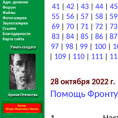
Адм. деление
41
42
43
44
45
|
|
|
|
Форум
Файлы
55
56
57
58
59
|
|
|
|
Фотогалерея
Звукогалерея
69
70
71
72
73
|
|
|
|
Ссылки
Благодарности
83
84
85
86
87
|
|
|
|
Карта сайта
97
98
99
100
1
|
|
|
|
Узнать солдата
109
110
111
11
|
|
|
|
28 октября 2022 г.
Помощь Фронту 
Армия Отечества