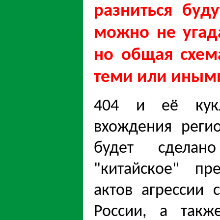
разниться буд
можно не угад
но общая схем
теми или иными
404 и еë кук
вхождения реги
будет сделан
"китайское" пр
актов агрессии 
России, а такж