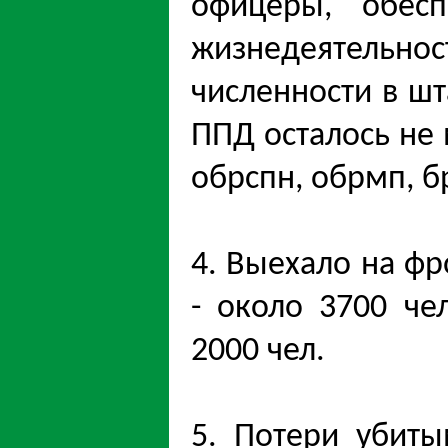
офицеры, обес
жизнедеятельн
численности в шт
ППД осталось не м
обрспн, обрмп, бр
4. Выехало на фро
- около 3700 че
2000 чел.
5. Потери убиты