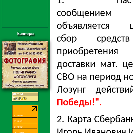
1. Насто
сообщением
объявляется ц
Баннеры
сбор средст
приобрете
доставки мат. ц
СВО на период но
Лозунг дейст
Победы!"
.
2. Карта Сберба
Игорь Иванович И