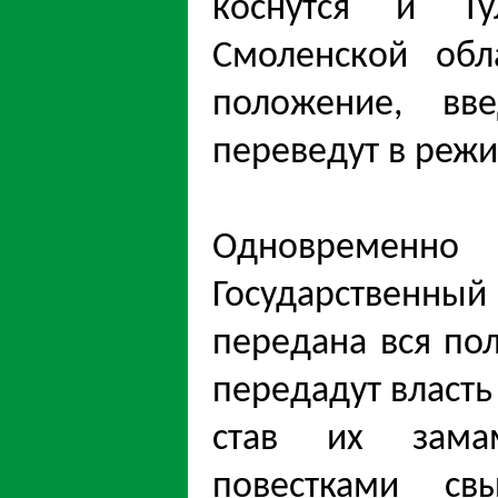
коснутся и Ту
Смоленской обл
положение, вв
переведут в режи
Одновремен
Государственн
передана вся пол
передадут власт
став их зама
повестками св