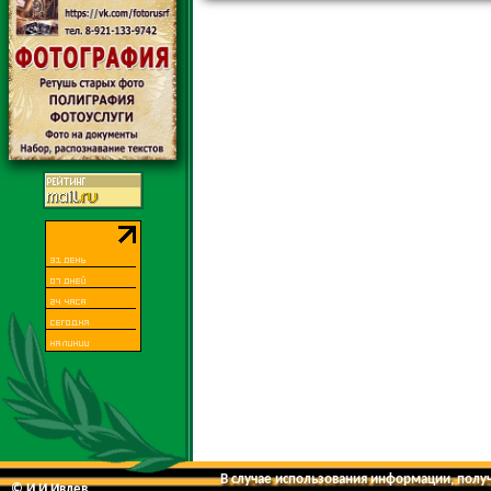
В случае использования информации, получе
© И.И.Ивлев