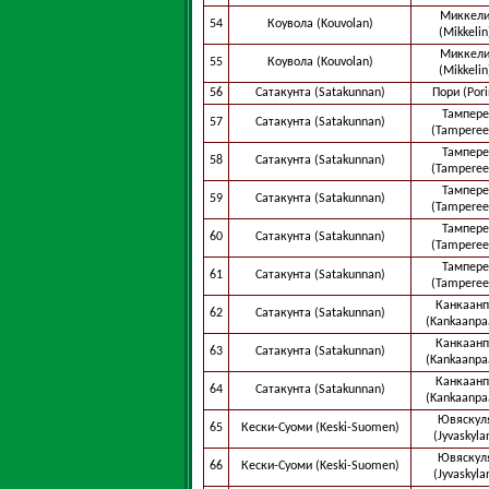
Миккел
54
Коувола (Kouvolan)
(Mikkelin
Миккел
55
Коувола (Kouvolan)
(Mikkelin
56
Сатакунта (Satakunnan)
Пори (Pori
Тампере
57
Сатакунта (Satakunnan)
(Tamperee
Тампере
58
Сатакунта (Satakunnan)
(Tamperee
Тампере
59
Сатакунта (Satakunnan)
(Tamperee
Тампере
60
Сатакунта (Satakunnan)
(Tamperee
Тампере
61
Сатакунта (Satakunnan)
(Tamperee
Канкаанп
62
Сатакунта (Satakunnan)
(Kankaanpa
Канкаанп
63
Сатакунта (Satakunnan)
(Kankaanpa
Канкаанп
64
Сатакунта (Satakunnan)
(Kankaanpa
Ювяскул
65
Кески-Суоми (Keski-Suomen)
(Jyvaskyla
Ювяскул
66
Кески-Суоми (Keski-Suomen)
(Jyvaskyla