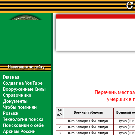
Навигация по сайту
Главная
Солдат на YouTube
Вооруженные Силы
Перечень мест з
Справочники
умерших в п
Документы
Чтобы помнили
№
Военная губерния
Военный ок
Розыск
п/п
Технология поиска
1
Юго-Западная Финляндия
Турку (Tur
Поисковики о себе
2
Юго-Западная Финляндия
Турку (Tur
Архивы России
3
Юго-Западная Финляндия
Турку (Tur