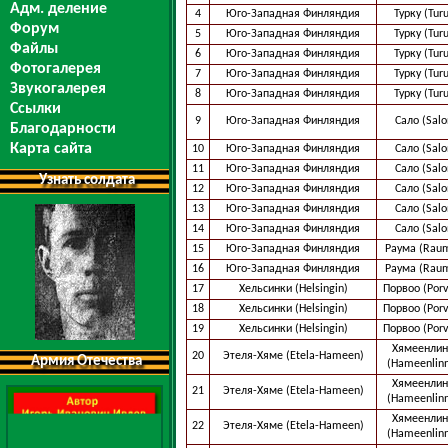
Адм. деление
4
Юго-Западная Финляндия
Турку (Tur
Форум
5
Юго-Западная Финляндия
Турку (Tur
Файлы
6
Юго-Западная Финляндия
Турку (Tur
Фотогалерея
7
Юго-Западная Финляндия
Турку (Tur
Звукогалерея
8
Юго-Западная Финляндия
Турку (Tur
Ссылки
9
Юго-Западная Финляндия
Сало (Salo
Благодарности
Карта сайта
10
Юго-Западная Финляндия
Сало (Salo
11
Юго-Западная Финляндия
Сало (Salo
Узнать солдата
12
Юго-Западная Финляндия
Сало (Salo
13
Юго-Западная Финляндия
Сало (Salo
14
Юго-Западная Финляндия
Сало (Salo
15
Юго-Западная Финляндия
Раума (Rau
16
Юго-Западная Финляндия
Раума (Rau
17
Хельсинки (Helsingin)
Порвоо (Porv
18
Хельсинки (Helsingin)
Порвоо (Porv
19
Хельсинки (Helsingin)
Порвоо (Porv
Хямеенлин
20
Этеля-Хяме (Etela-Hameen)
Армия Отечества
(Hameenlin
Хямеенлин
21
Этеля-Хяме (Etela-Hameen)
(Hameenlin
Хямеенлин
22
Этеля-Хяме (Etela-Hameen)
(Hameenlin