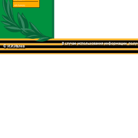
В случае использования информации, получе
© И.И.Ивлев