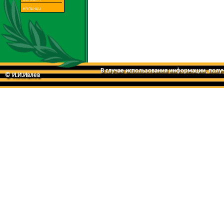
В случае использования информации, получе
© И.И.Ивлев