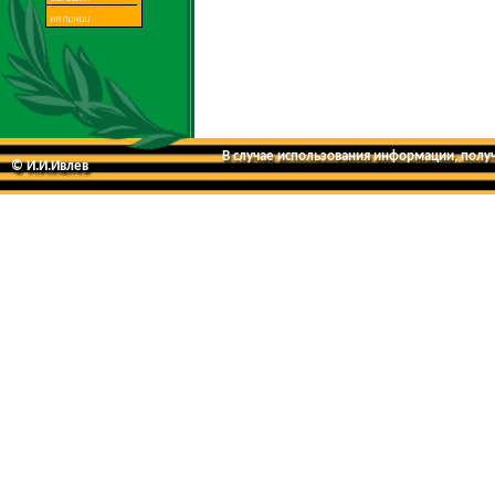
В случае использования информации, получе
© И.И.Ивлев