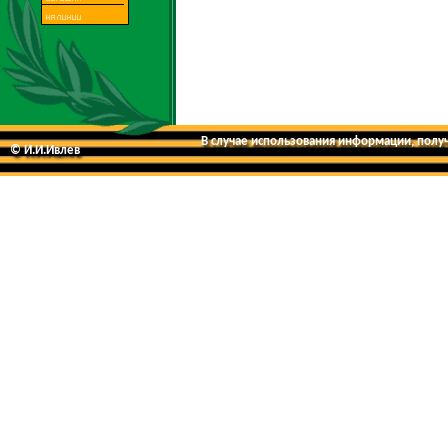
В случае использования информации, получе
© И.И.Ивлев