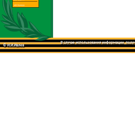
В случае использования информации, получе
© И.И.Ивлев