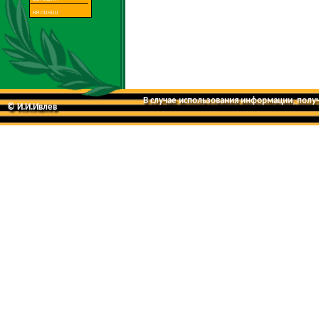
В случае использования информации, получе
© И.И.Ивлев