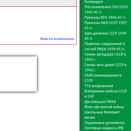
Голландии
Постановления ГКО СССР
1941-45 гг.
Приказы ВГК 1943-45 гг.
Приказы НКО СССР 1937-
45 гг.
Адм.деление СССР 1939-
45 гг.
Внести изменения
Перечни соединений и
частей РККА 1939-45 гг.
Схемы автодорог СССР в
1945 г.
Схемы жел.дорог СССР в
1943 г.
Моб.планирование в
СССР
ТТХ вооружений
Внутренние войска СССР
и СНГ
Дислокация РККА
Фото афганской войны
Школьные Интернет-
музеи
Подлинные документы
Почтовые индексы РФ