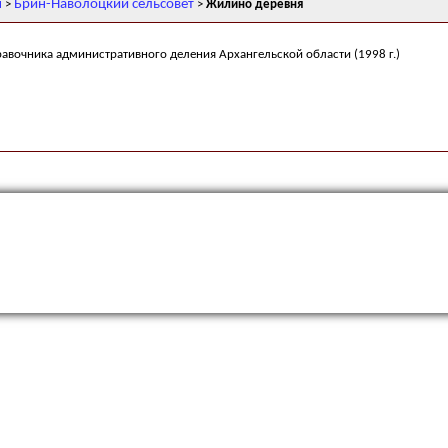
н
Брин-Наволоцкий сельсовет
>
>
Жилино деревня
равочника административного деления Архангельской области (1998 г.)