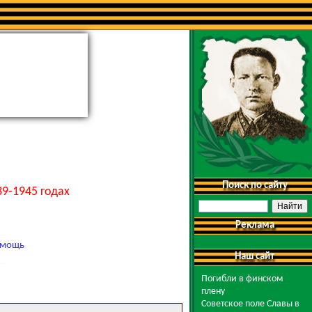
Поиск по сайту
9-1945 годах
Реклама
мощь
Наш сайт
Погибли в финском
плену
Советское поле Славы в