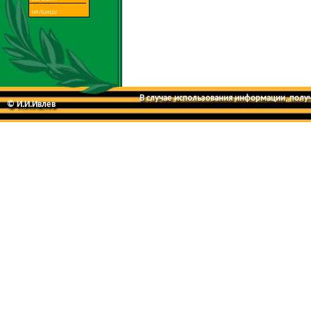
В случае использования информации, получе
© И.И.Ивлев