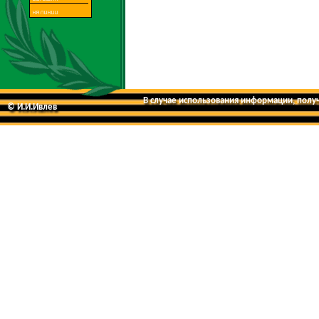
В случае использования информации, получе
© И.И.Ивлев