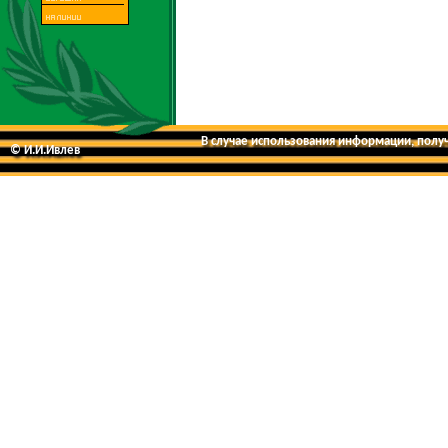
В случае использования информации, получе
© И.И.Ивлев