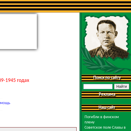
Поиск по сайту
9-1945 годах
Реклама
мощь
Наш сайт
Погибли в финском
плену
Советское поле Славы в