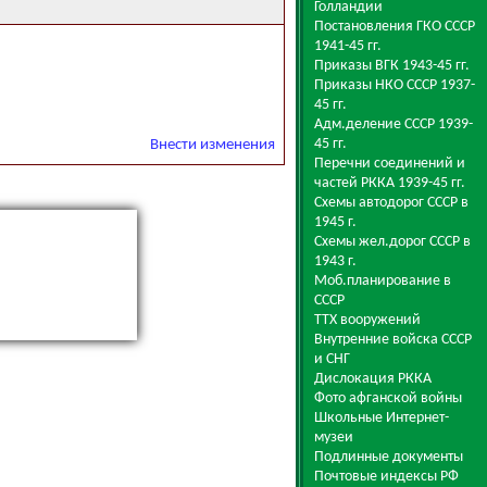
Голландии
Постановления ГКО СССР
1941-45 гг.
Приказы ВГК 1943-45 гг.
Приказы НКО СССР 1937-
45 гг.
Адм.деление СССР 1939-
45 гг.
Внести изменения
Перечни соединений и
частей РККА 1939-45 гг.
Схемы автодорог СССР в
1945 г.
Схемы жел.дорог СССР в
1943 г.
Моб.планирование в
СССР
ТТХ вооружений
Внутренние войска СССР
и СНГ
Дислокация РККА
Фото афганской войны
Школьные Интернет-
музеи
Подлинные документы
Почтовые индексы РФ