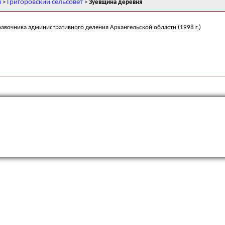
н
Григоровский сельсовет
>
>
Зуевщина деревня
равочника административного деления Архангельской области (1998 г.)