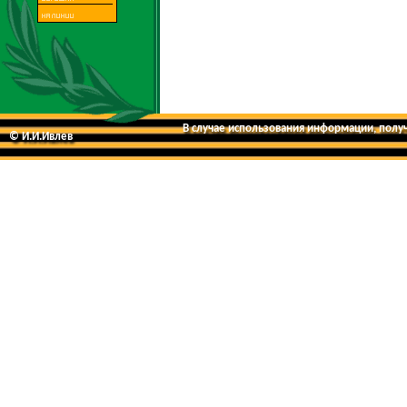
В случае использования информации, получе
© И.И.Ивлев