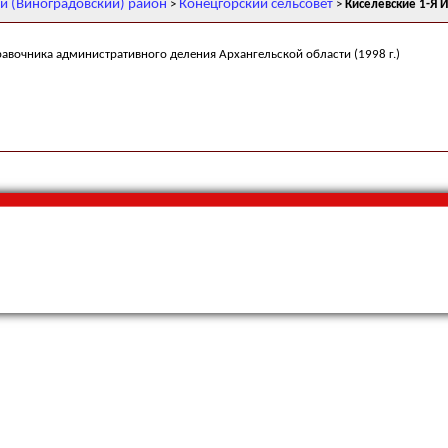
й (Виноградовский) район
Конецгорский сельсовет
>
>
Киселевские 1-Я И
равочника административного деления Архангельской области (1998 г.)