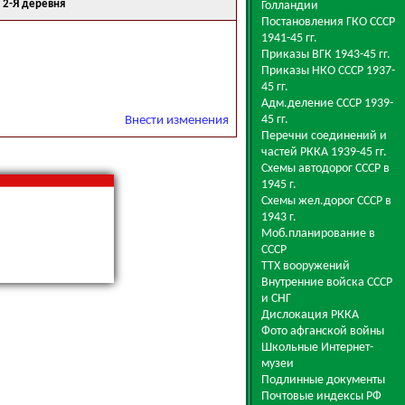
 2-Я деревня
Голландии
Постановления ГКО СССР
1941-45 гг.
Приказы ВГК 1943-45 гг.
Приказы НКО СССР 1937-
45 гг.
Адм.деление СССР 1939-
45 гг.
Внести изменения
Перечни соединений и
частей РККА 1939-45 гг.
Схемы автодорог СССР в
1945 г.
Схемы жел.дорог СССР в
1943 г.
Моб.планирование в
СССР
ТТХ вооружений
Внутренние войска СССР
и СНГ
Дислокация РККА
Фото афганской войны
Школьные Интернет-
музеи
Подлинные документы
Почтовые индексы РФ