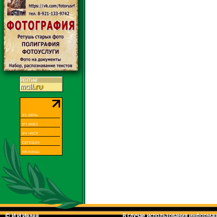
В случае использования информаци
© И.И.Ивлев