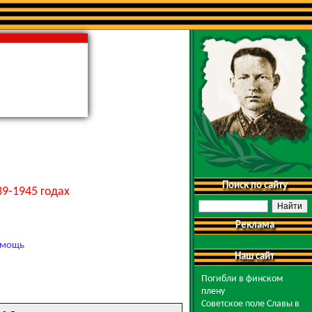
Поиск по сайту
9-1945 годах
Реклама
мощь
Наш сайт
Погибли в финском
плену
Советское поле Славы в