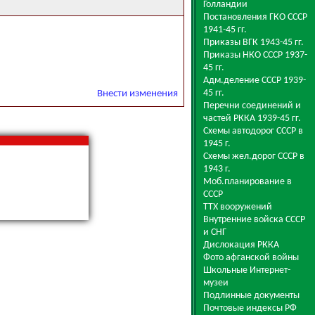
Голландии
Постановления ГКО СССР
1941-45 гг.
Приказы ВГК 1943-45 гг.
Приказы НКО СССР 1937-
45 гг.
Адм.деление СССР 1939-
45 гг.
Внести изменения
Перечни соединений и
частей РККА 1939-45 гг.
Схемы автодорог СССР в
1945 г.
Схемы жел.дорог СССР в
1943 г.
Моб.планирование в
СССР
ТТХ вооружений
Внутренние войска СССР
и СНГ
Дислокация РККА
Фото афганской войны
Школьные Интернет-
музеи
Подлинные документы
Почтовые индексы РФ