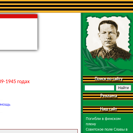
Поиск по сайту
9-1945 годах
Реклама
мощь
Наш сайт
Погибли в финском
плену
Советское поле Славы в