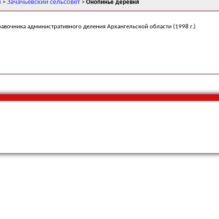
н
Зачачьевский сельсовет
>
>
Онопинье деревня
равочника административного деления Архангельской области (1998 г.)