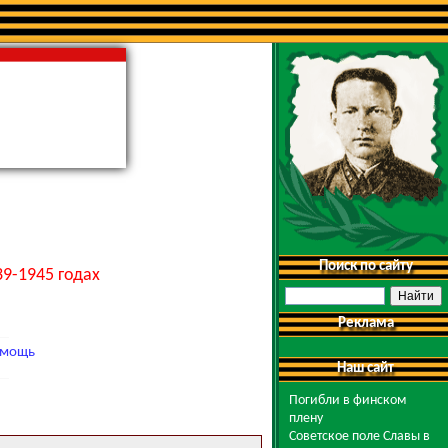
Поиск по сайту
9-1945 годах
Реклама
мощь
Наш сайт
Погибли в финском
плену
Советское поле Славы в