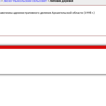
н
Звозо-Ныкольский сельсовет
>
>
Липовик деревня
равочника административного деления Архангельской области (1998 г.)