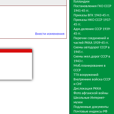
Голландии
Постановления ГКО СССР
1941-45 гг.
Приказы ВГК 1943-45 гг.
Приказы НКО СССР 1937-
45 гг.
Адм.деление СССР 1939-
45 гг.
Внести изменения
Перечни соединений и
частей РККА 1939-45 гг.
Схемы автодорог СССР в
1945 г.
Схемы жел.дорог СССР в
1943 г.
Моб.планирование в
СССР
ТТХ вооружений
Внутренние войска СССР
и СНГ
Дислокация РККА
Фото афганской войны
Школьные Интернет-
музеи
Подлинные документы
Почтовые индексы РФ