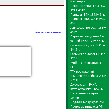
Голландии
Постановления ГКО СССР
1941-45 гг.
Приказы ВГК 1943-45 гг.
Приказы НКО СССР 1937-
45 гг.
Адм.деление СССР 1939-
45 гг.
Внести изменения
Перечни соединений и
частей РККА 1939-45 гг.
Схемы автодорог СССР в
1945 г.
Схемы жел.дорог СССР в
1943 г.
Моб.планирование в
СССР
ТТХ вооружений
Внутренние войска СССР
и СНГ
Дислокация РККА
Фото афганской войны
Школьные Интернет-
музеи
Подлинные документы
Почтовые индексы РФ