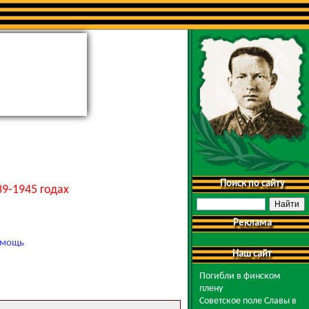
Поиск по сайту
9-1945 годах
Реклама
мощь
Наш сайт
Погибли в финском
плену
Советское поле Славы в