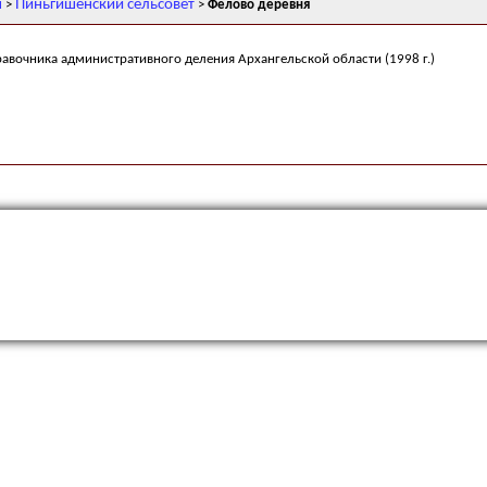
н
Пиньгишенский сельсовет
>
>
Фелово деревня
равочника административного деления Архангельской области (1998 г.)