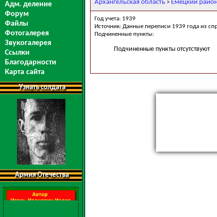
Архангельская область
Емецкий райо
>
Адм. деление
Форум
Год учета: 1939
Файлы
Источник: Данные переписи 1939 года из сп
Фотогалерея
Подчиненные пункты:
Звукогалерея
Подчиненные пункты отсутствуют
Ссылки
Благодарности
Карта сайта
Узнать солдата
Армия Отечества