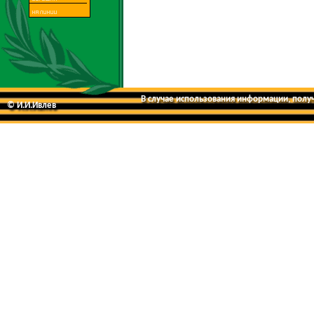
В случае использования информации, получе
© И.И.Ивлев