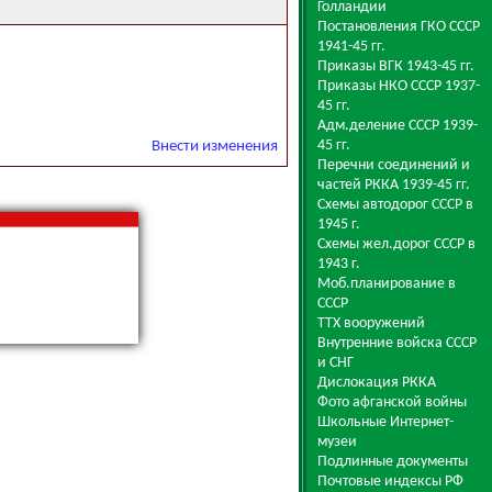
Голландии
Постановления ГКО СССР
1941-45 гг.
Приказы ВГК 1943-45 гг.
Приказы НКО СССР 1937-
45 гг.
Адм.деление СССР 1939-
45 гг.
Внести изменения
Перечни соединений и
частей РККА 1939-45 гг.
Схемы автодорог СССР в
1945 г.
Схемы жел.дорог СССР в
1943 г.
Моб.планирование в
СССР
ТТХ вооружений
Внутренние войска СССР
и СНГ
Дислокация РККА
Фото афганской войны
Школьные Интернет-
музеи
Подлинные документы
Почтовые индексы РФ