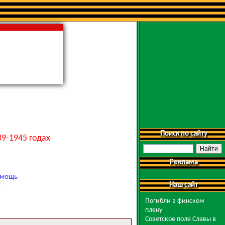
Поиск по сайту
9-1945 годах
Реклама
мощь
Наш сайт
Погибли в финском
плену
Советское поле Славы в