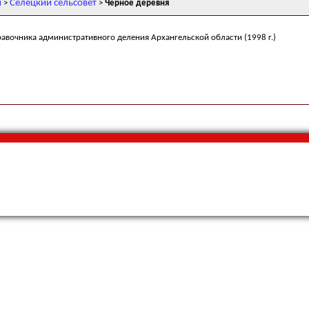
н
Селецкий сельсовет
>
>
Черное деревня
равочника административного деления Архангельской области (1998 г.)