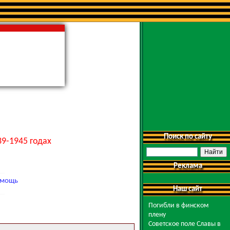
Поиск по сайту
9-1945 годах
Реклама
мощь
Наш сайт
Погибли в финском
плену
Советское поле Славы в