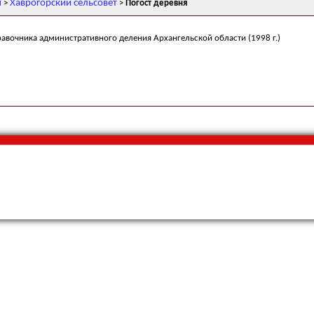
н
Хаврогорский сельсовет
>
>
Погост деревня
равочника административного деления Архангельской области (1998 г.)