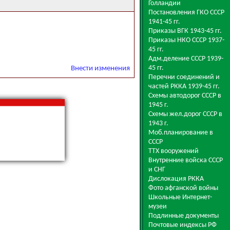
Голландии
Постановления ГКО СССР
1941-45 гг.
Приказы ВГК 1943-45 гг.
Приказы НКО СССР 1937-
45 гг.
Адм.деление СССР 1939-
45 гг.
Внести изменения
Перечни соединений и
частей РККА 1939-45 гг.
Схемы автодорог СССР в
1945 г.
Схемы жел.дорог СССР в
1943 г.
Моб.планирование в
СССР
ТТХ вооружений
Внутренние войска СССР
и СНГ
Дислокация РККА
Фото афганской войны
Школьные Интернет-
музеи
Подлинные документы
Почтовые индексы РФ