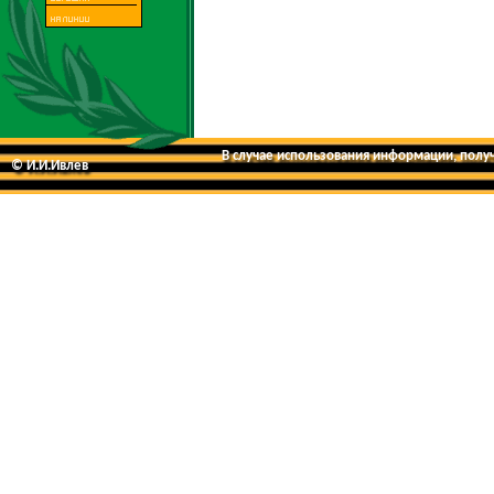
В случае использования информации, получе
© И.И.Ивлев