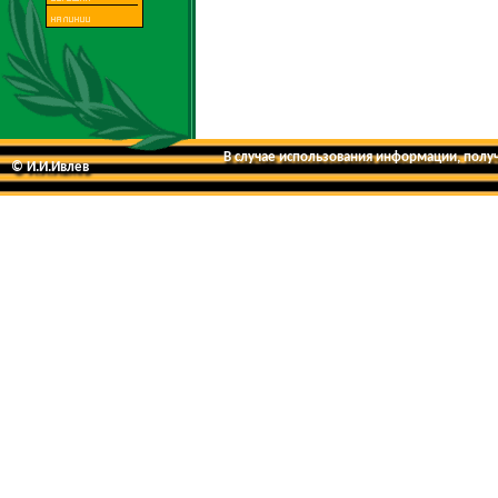
В случае использования информации, получе
© И.И.Ивлев