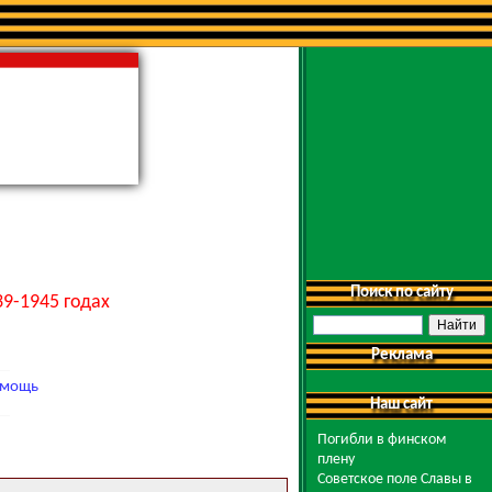
Поиск по сайту
9-1945 годах
Реклама
мощь
Наш сайт
Погибли в финском
плену
Советское поле Славы в