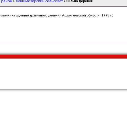
 район
Лекшмозерский сельсовет
>
>
Вильно деревня
равочника административного деления Архангельской области (1998 г.)