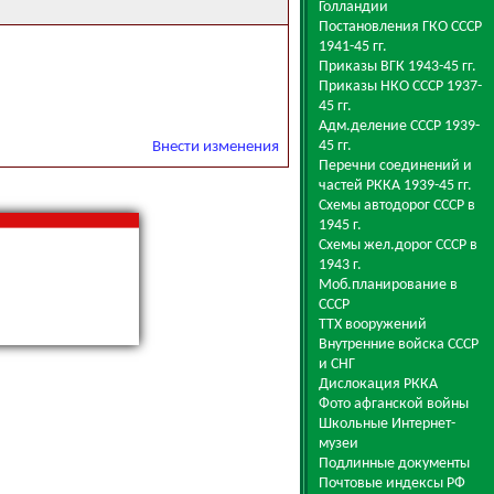
Голландии
Постановления ГКО СССР
1941-45 гг.
Приказы ВГК 1943-45 гг.
Приказы НКО СССР 1937-
45 гг.
Адм.деление СССР 1939-
45 гг.
Внести изменения
Перечни соединений и
частей РККА 1939-45 гг.
Схемы автодорог СССР в
1945 г.
Схемы жел.дорог СССР в
1943 г.
Моб.планирование в
СССР
ТТХ вооружений
Внутренние войска СССР
и СНГ
Дислокация РККА
Фото афганской войны
Школьные Интернет-
музеи
Подлинные документы
Почтовые индексы РФ