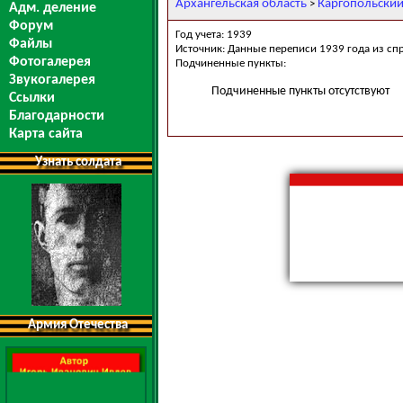
Архангельская область
Каргопольский
>
Адм. деление
Форум
Год учета: 1939
Файлы
Источник: Данные переписи 1939 года из сп
Фотогалерея
Подчиненные пункты:
Звукогалерея
Подчиненные пункты отсутствуют
Ссылки
Благодарности
Карта сайта
Узнать солдата
Армия Отечества