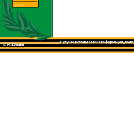
В случае использования информации, получе
© И.И.Ивлев