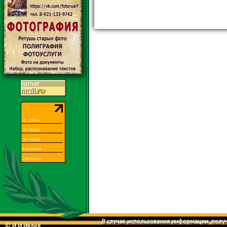
В случае использования информации, получе
© И.И.Ивлев