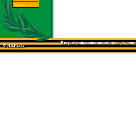
В случае использования информации, получе
© И.И.Ивлев