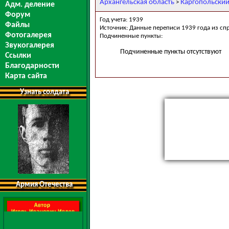
Архангельская область
Каргопольский
>
Адм. деление
Форум
Год учета: 1939
Файлы
Источник: Данные переписи 1939 года из сп
Фотогалерея
Подчиненные пункты:
Звукогалерея
Подчиненные пункты отсутствуют
Ссылки
Благодарности
Карта сайта
Узнать солдата
Армия Отечества