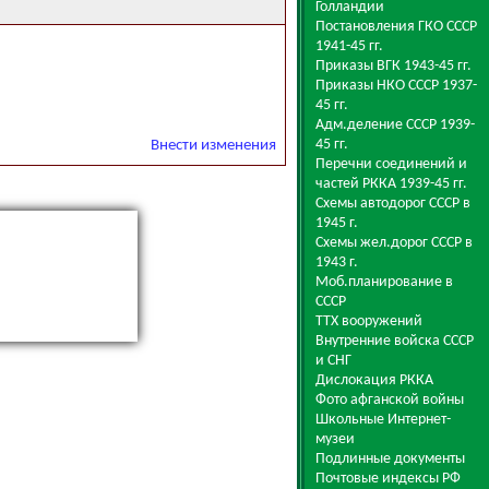
Голландии
Постановления ГКО СССР
1941-45 гг.
Приказы ВГК 1943-45 гг.
Приказы НКО СССР 1937-
45 гг.
Адм.деление СССР 1939-
45 гг.
Внести изменения
Перечни соединений и
частей РККА 1939-45 гг.
Схемы автодорог СССР в
1945 г.
Схемы жел.дорог СССР в
1943 г.
Моб.планирование в
СССР
ТТХ вооружений
Внутренние войска СССР
и СНГ
Дислокация РККА
Фото афганской войны
Школьные Интернет-
музеи
Подлинные документы
Почтовые индексы РФ