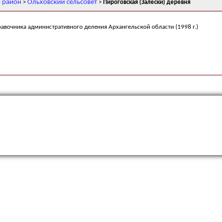
 район
Ольховский сельсовет
>
>
Пироговская (Залески) деревня
равочника административного деления Архангельской области (1998 г.)