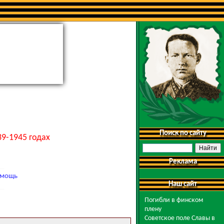
Поиск по сайту
9-1945 годах
Реклама
мощь
Наш сайт
Погибли в финском
плену
Советское поле Славы в