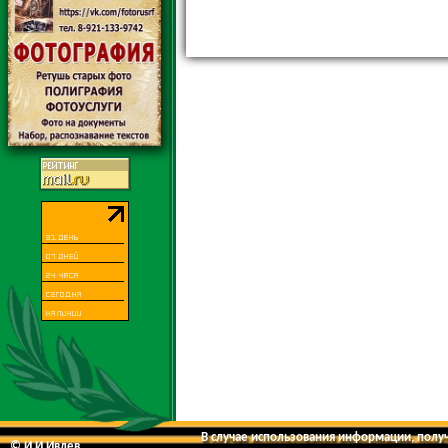
В случае использования информации, получе
© И.И.Ивлев